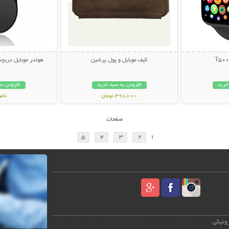
کیف موبایل و پول پرشین
هولدر موبایل دریچه کولر  Car
خرید
افزودن به سبد خرید
افزودن به
398,000 تومان
نام
109,000 تو
صفحات
5
4
3
2
1
رونیکی