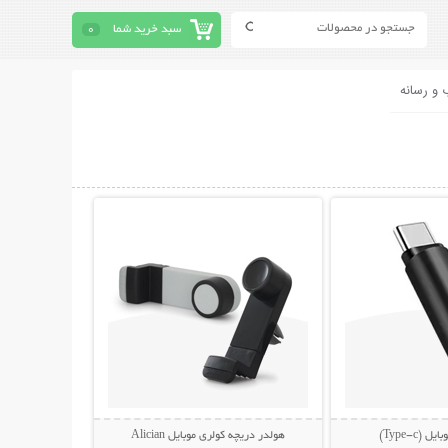
سبد خرید شما
0
 و رسانه
حات بیشتر
نمایش توضیحات بیشتر
(Type-c)
هولدر دریچه کولری موبایل Alician