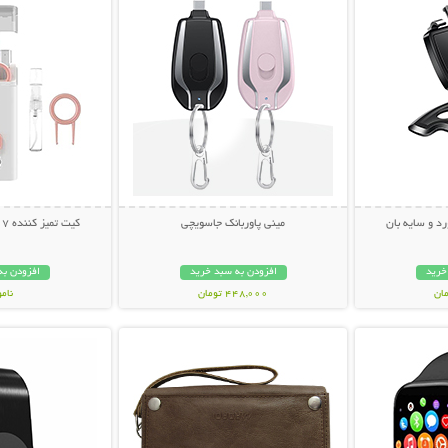
رد و سایه بان
مینی پاوربانک جاسویچی
کیت تمیز کننده 7 کاره Multifunction
خرید
افزودن به سبد خرید
افزودن به
448,000 تومان
نام
بیشتر
نمایش توضیحات بیشتر
نمایش توضی
239,000 تو