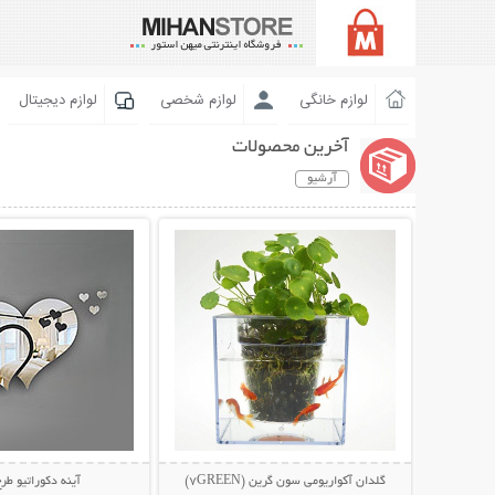
لوازم خانگی
لوازم شخصی
لوازم دیجیتال
آخرین محصولات
آرشیو
نمایش توضیحات بیشتر
نمایش توضیحات 
گلدان آکواریومی سون گرین (7GREEN)
آینه دکوراتیو ط