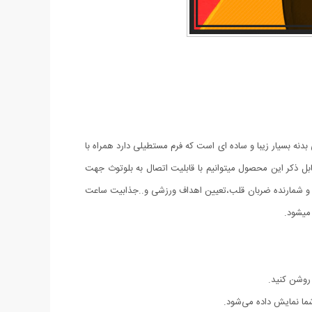
ین مدل های موجود که به نسخه اصلی شباهت زیادی دارد میباشد. ساعت هوشمند مدل T500 دارای طراحی بدنه بسیار زیبا و ساده ای است که فرم مستطیلی دارد همراه با
ل ذکر این محصول میتوانیم با قابلیت اتصال به بلوتوث جهت
 هشدار روزانه،ژیروسکوپ و شمارنده ضربان قلب،تعیین اهداف ورزشی و..جذابیت ساعت