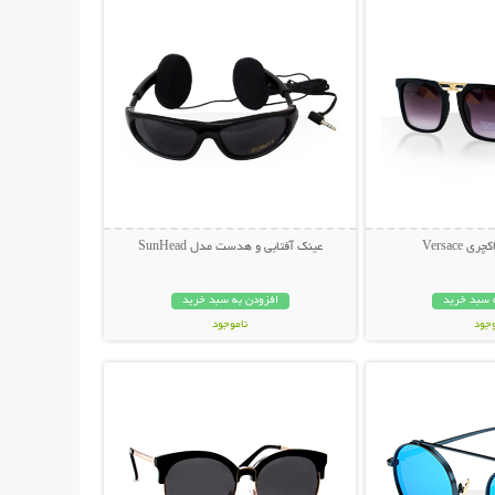
 Versace
عینک آفتابی و هدست مدل SunHead
 سبد خرید
افزودن به سبد خرید
وجود
ناموجود
حات بیشتر
نمایش توضیحات بیشتر
ان
199,000 تومان