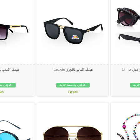
ل B-18
عینک آفتابی لاکچری Lacoste
عینک آفتابی لاکچری
خرید
افزودن به سبد خرید
افزودن به
ناموجود
نام
بیشتر
نمایش توضیحات بیشتر
نمایش توضی
49,000 تومان
49,000 توم