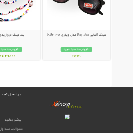
عینک آفتابی Ray Ban مدل ویفری RB4165
بند عینک مرواریدی
افزودن به سبد خرید
افزودن به سبد 
ناموجود
49,000 تومان
139,000 تومان
مارا دنبال کنید
بیشتر بدانید
سئوالات متداول