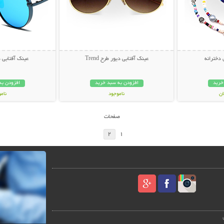
 دخترانه
عینک آفتابی دیور طرح Trend
عینک آفتابی دیور
خرید
افزودن به سبد خرید
افزودن به
ناموجود
نام
49,000 تومان
59,000 توم
صفحات
2
1