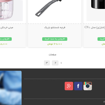
ارژی) مدل CN1
فرچه شستشو باریک
مینی خردکن شارژ
خرید
افزودن به سبد خرید
افزودن به
69,000 تومان
598,000 تو
صفحات
3
2
1
ه