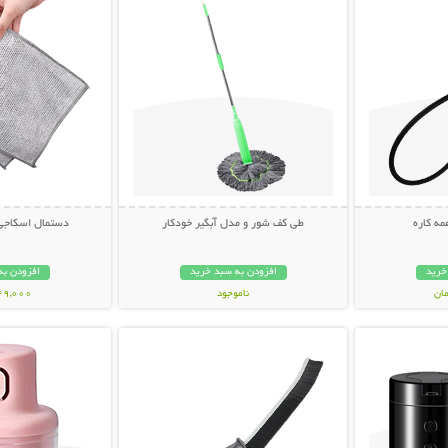
ه کاره
طی کف شور و مدل آبگیر خودکار
دستمال اسکاجی (بست
خرید
افزودن به سبد خرید
افزودن به
ناموجود
149,000 تو
بیشتر
نمایش توضیحات بیشتر
نمایش توضی
598,000 تومان