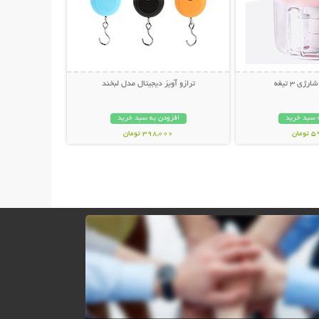
ی 3 تیغه
ترازو آویز دیجیتال مدل لبخند
 سبد خرید
افزودن به سبد خرید
مان
398,000 تومان