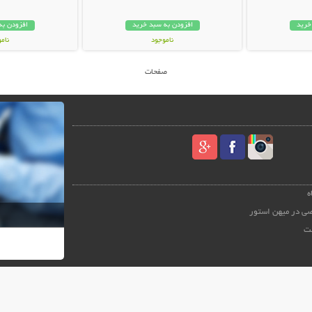
خرید
افزودن به سبد خرید
افزودن به
ناموجود
نام
59,000 تومان
19,000 توم
صفحات
ه
ی در میهن استور
ت