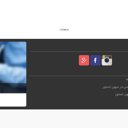
صفحات
ه
ی در میهن استور
هن استور