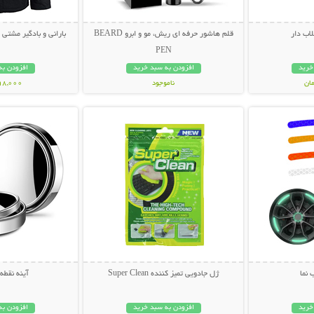
اب دار
قلم هاشور حرفه ای ریش، مو و ابرو BEARD
بارانی و بادگیر مشتی ضد آب
PEN
خرید
افزودن به سبد خرید
افزودن به
ناموجود
998,000 تو
بیشتر
نمایش توضیحات بیشتر
نمایش توضی
498,000 تومان
نما
ژل جادویی تمیز کننده Super Clean
آینه نقطه
خرید
افزودن به سبد خرید
افزودن به