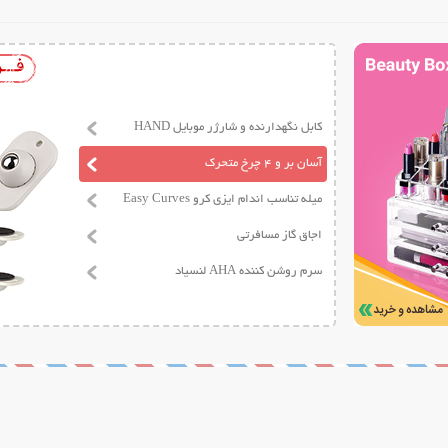
کابل نگهدارنده و شارژر موبایل HAND
آسان بر و 4 چرخ متحرک
میله تناسب اندام ایزی کرو Easy Curves
اجاق گاز مسافرتی
سرم روشن کننده AHA لنسیاد