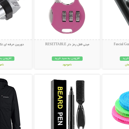
مینی قفل رمز دار RESETTABLE
دوربین حرفه ای تک چشمی
خرید
افزودن به سبد خرید
افزودن به
ناموجود
نام
بیشتر
نمایش توضیحات بیشتر
نمایش توضی
178,000 تومان
439,000 تو