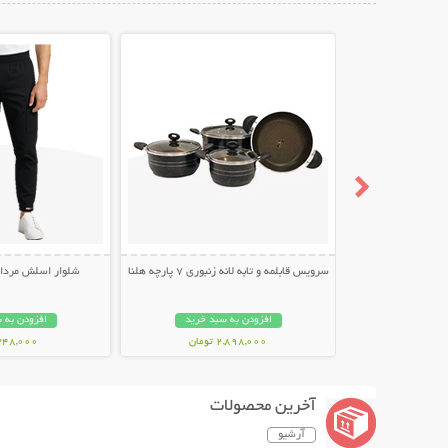
نمایش توضیحات بیشتر
نمایش توضیح
سرویس قابلمه و تابه لانه زنبوری 7 پارچه هلنا
شلوار اسلش مردانه طر
افزودن به سبد خرید
افزودن به 
2,898,000 تومان
348,000 توما
آخرین محصولات
آرشیو