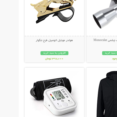
 Monocular
هولدر موبایل اتومبیل طرح جگوار
 سبد خرید
افزودن به سبد خرید
وجود
398,000 تومان
حات بیشتر
نمایش توضیحات بیشتر
مان