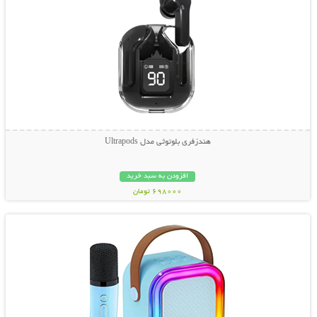
هندزفری بلوتوثی مدل Ultrapods
افزودن به سبد خرید
698000 تومان
نمایش توضیحات بیشتر