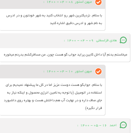
میهن استور
08 - 04 - 1400
:
با سلام. نزدیکترین شهر رو انتخاب کنید به شهر خودتون و در ادرس
به نام شهر و ادرس دقیق اشاره کنید
هادی قزلسفلی
09 - 04 - 1400
:
میخاستم بدنم آیا داخل کابین پراید جواب گو هست چون. من مسافرکشم بدردم میخوره
میهن استور
10 - 04 - 1400
:
با سلام. جوابگو هست دوست عزیز اما در کل ما پیشنهاد نمیدیم برای
استفاده در اتومبیل (با توجه به تامین انرژی محصول و اینکه نیاز به
جای صاف داره و در نهایت آب هم داخلش هست و بهتره روی داشبورد
قرار نگیره)
احمد
16 - 05 - 1400
: