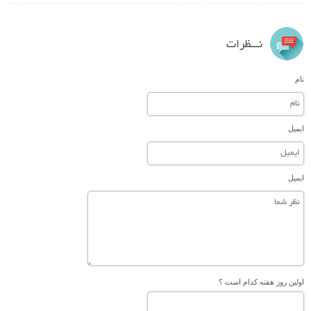
نـــظرات
نام
ایمیل
ایمیل
اولین روز هفته کدام است ؟