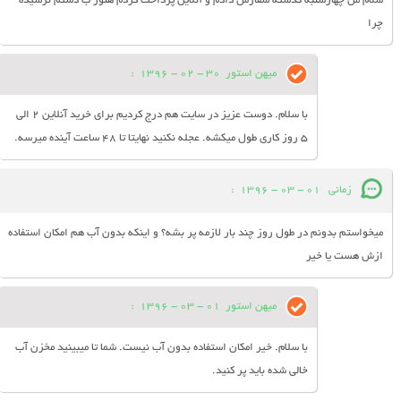
سلام من چهارشنبه گذشته سفارش دادم و آنلاین پرداخت کردم هنوز ب دستم نرسیده
چرا
میهن استور
30 - 02 - 1396
:
با سلام. دوست عزیز در سایت هم درج کردیم برای خرید آنلاین 2 الی
5 روز کاری طول میکشه. عجله نکنید نهایتا تا 48 ساعت آینده میرسه.
زمانی
01 - 03 - 1396
:
میخواستم بدونم در طول روز چند بار لازمه پر بشه؟ و اینکه بدون آب هم امکان استفاده
ازش هست یا خیر
میهن استور
01 - 03 - 1396
:
با سلام. خیر امکان استفاده بدون آب نیست. شما تا میبینید مخزن آب
خالی شده باید پر کنید.