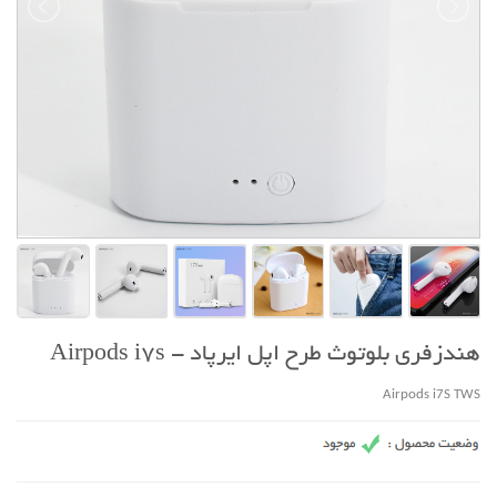
هندزفری بلوتوث طرح اپل ایرپاد - Airpods i7s
Airpods i7S TWS