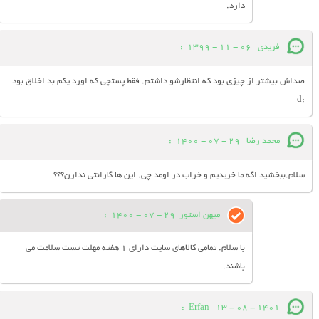
دارد.
فریدی
06 - 11 - 1399
:
صداش بیشتر از چیزی بود که انتظارشو داشتم. فقط پستچی که اورد یکم بد اخلاق بود
:d
محمد رضا
29 - 07 - 1400
:
سلام.ببخشید اگه ما خریدیم و خراب در اومد چی. این ها گارانتی ندارن؟؟؟
میهن استور
29 - 07 - 1400
:
با سلام. تمامی کالاهای سایت دارای 1 هفته مهلت تست سلامت می
باشند.
:
Erfan
13 - 08 - 1401