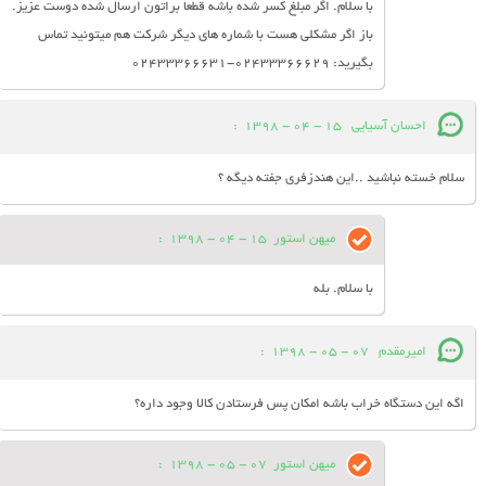
با سلام. اگر مبلغ کسر شده باشه قطعا براتون ارسال شده دوست عزیز.
باز اگر مشکلی هست با شماره های دیگر شرکت هم میتونید تماس
بگیرید: 02433366629-02433366631
احسان آسیایی
15 - 04 - 1398
:
سلام خسته نباشید ..این هندزفری جفته دیگه ؟
میهن استور
15 - 04 - 1398
:
با سلام. بله
امیرمقدم
07 - 05 - 1398
:
اگه این دستگاه خراب باشه امکان پس فرستادن کالا وجود داره؟
میهن استور
07 - 05 - 1398
: