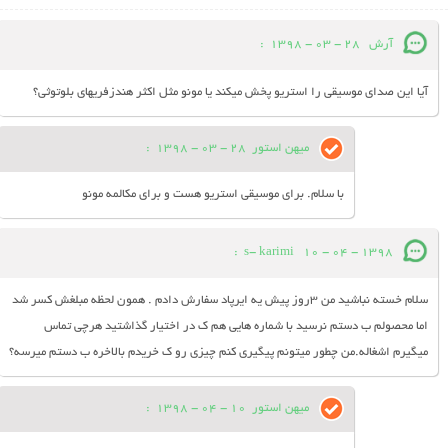
آرش
28 - 03 - 1398
:
آیا این صدای موسیقی را استریو پخش میکند یا مونو مثل اکثر هندزفریهای بلوتوثی؟
میهن استور
28 - 03 - 1398
:
با سلام. برای موسیقی استریو هست و برای مکالمه مونو
:
s- karimi
10 - 04 - 1398
سلام خسته نباشید من ۳روز پیش یه ایرپاد سفارش دادم . همون لحظه مبلغش کسر شد
اما محصولم ب دستم نرسید با شماره هایی هم ک در اختیار گذاشتید هرچی تماس
میگیرم اشغاله.من چطور میتونم پیگیری کنم چیزی رو ک خریدم بالاخره ب دستم میرسه؟
میهن استور
10 - 04 - 1398
: