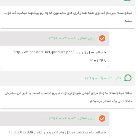
ميخواستم بپرسم که توي همه هندزفري هاي سايتتون کدوم رو پيشنهاد ميکنيد که خوب
باشه
میهن استور
08 - 03 - 1399
:
با سلام. مدل زیر رو: http://mihanstore.net/product.php?
id=1348
نگار
03 - 09 - 1399
:
سلام میخواستم بدونم برای گوشی شیائومی نوت ۸ پرو مناسب هست یا خیر من سفارش
دادم الان یک مقدار ترسیدم
میهن استور
03 - 09 - 1399
:
با سلام. بله به تمامی موبایل های اندروید و ایفون قابلیت اتصال را