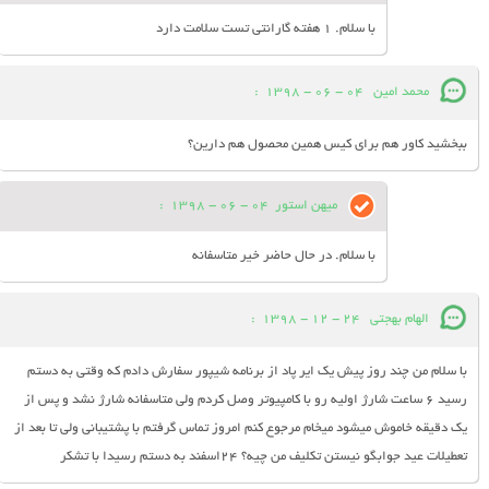
با سلام. 1 هفته گارانتی تست سلامت دارد
محمد امین
04 - 06 - 1398
:
ببخشید کاور هم برای کیس همین محصول هم دارین؟
میهن استور
04 - 06 - 1398
:
با سلام. در حال حاضر خیر متاسفانه
الهام بهجتی
24 - 12 - 1398
:
با سلام من چند روز پیش یک ایر پاد از برنامه شیپور سفارش دادم که وقتی به دستم
رسید ۶ ساعت شارژ اولیه رو با کامپیوتر وصل کردم ولی متاسفانه شارژ نشد و پس از
یک دقیقه خاموش میشود میخام مرجوع کنم امروز تماس گرفتم با پشتیبانی ولی تا بعد از
تعطیلات عید جوابگو نیستن تکلیف من چیه؟ ۲۴اسفند به دستم رسیدا با تشکر