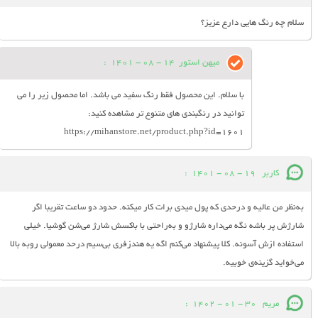
سلام چه رنگ هایی دارع عزیز؟
میهن استور
14 - 08 - 1401
:
با سلام. این محصول فقط رنگ سفید می باشد. اما محصول زیر را می
توانید در رنگبندی های متنوع تر مشاهده کنید:
https://mihanstore.net/product.php?id=1601
کاربر
19 - 08 - 1401
:
به‌نظر من عالیه و درحدی که پول میدی برات کار میکنه. حدود دو ساعت تقریبا اگر
شارژش پر باشه نگه می‌داره شارژو و به‌راحتی با باکسش شارژ می‌شن گوشیا. خیلی
استفاده ازش آسونه. کلا پیشنهاد می‌کنم اگه یه هندزفری بی‌سیم درحد معمولی روبه بالا
می‌خواید گزینه‌ی خوبیه.
مریم
30 - 01 - 1402
: