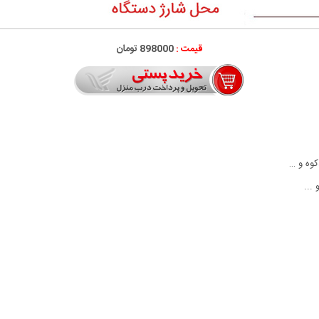
قیمت :
898000 تومان
وه و …
...