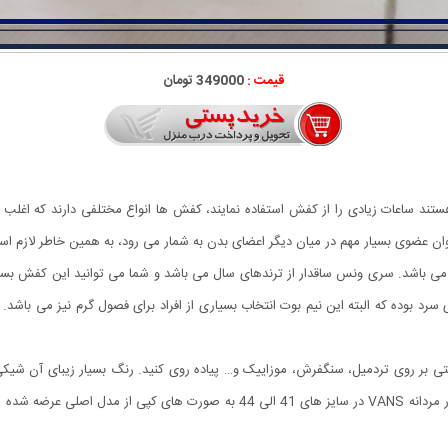
قیمت :
349000 تومان
ستند ساعات زیادی را از کفش استفاده نمایند، کفش ها انواع مختلفی دارند که اغلب اف
ه عنوان عضوی بسیار مهم در میان دیگر اعضای بدن به شمار می رود، به همین خاطر لاز
فش ساقدار مردانه VANS برگرفته شده از برند محبوب Vans می باشد. سری ونس ساقدار از ترندهای سال می باشد و شما 
د بوده که البته این نیم بوت انتخاب بسیاری از افراد برای فصول گرم نیز می باشد
ش ساقدار مردانه VANS می توانید به راحتی بر روی تردمیل، سنگفرش، موزاییک و… پیاده روی کنید. رنگ بسی
توانید آن را با انواع پوشش های خود ست نمایید. کفش ساقدار مردانه VANS در سایز 