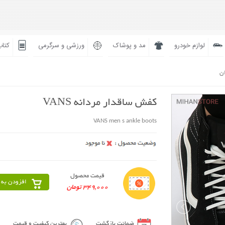
لوازم خودرو
مد و پوشاک
ورزشی و سرگرمی
کتاب
ان
کفش ساقدار مردانه VANS
VANS men s ankle boots
قیمت محصول
افزودن به 
349,000 تومان
ضمانت بازگشت
بهترین کیفیت و قیمت