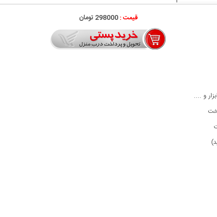
قیمت :
298000 تومان
 و ....
تخت
ت