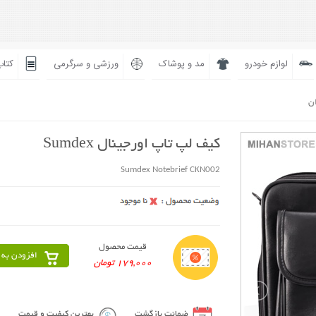
لوازم خودرو
مد و پوشاک
ورزشی و سرگرمی
کتاب
ان
کیف لپ تاپ اورجینال Sumdex
Sumdex Notebrief CKN002
قیمت محصول
افزودن به 
179,000 تومان
ضمانت بازگشت
بهترین کیفیت و قیمت