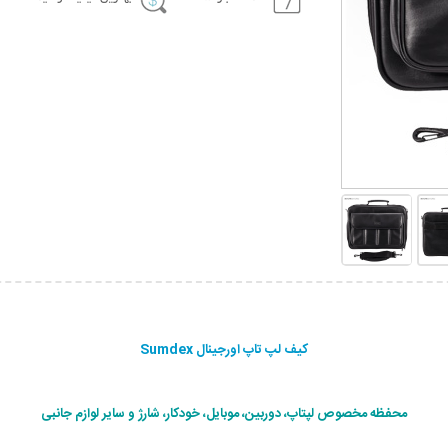
کیف لپ تاپ اورجینال Sumdex
محفظه مخصوص لپتاپ، دوربین، موبایل، خودکار، شارژ و سایر لوازم جانبی