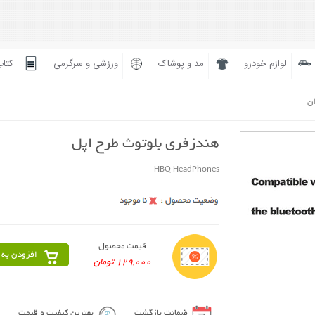
لوازم خودرو
مد و پوشاک
ورزشی و سرگرمی
کتاب
ان
هندزفری بلوتوث طرح اپل
HBQ HeadPhones
قیمت محصول
افزودن به 
129,000 تومان
ضمانت بازگشت
بهترین کیفیت و قیمت