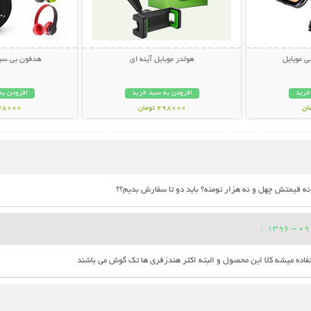
ی موبایل
هولدر موبایل آینه ای
هدفون بی سیم 
خرید
افزودن به سبد خرید
افزودن به
298000 تومان
548000 تو
ه قیمتش چهل و نه هزار تومنه؟ باید دو تا سفارش بدیم؟؟
:
فاده میشه کلا این محصول و البته اکثر هندزفری ها تک گوش می باشند