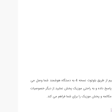
هندزفری طرح اپل مدل HBQ I7 یک هندزفری ظریف و بسیار زیباست که داخل گوش قرار گرفته و به صورت تکی عرضه می گردد. این دستگاه بی سیم از طریق بلوتوث نسخه 4 به دستگاه هوشمند شما وصل می
د پاسخ داده و به راحتی موزیک پخش نمایید.از دیگر خصوصیات