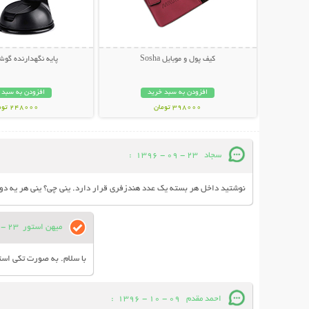
کیف پول و موبایل Sosha
پایه نگهدارنده گوش
افزودن به سبد خرید
افزودن به سبد 
398000 تومان
248000 تومان
سجاد
23 - 09 - 1396
:
نوشتید داخل هر بسته یک عدد هندزفری قرار دارد. ینی چی؟ ینی هر یه دون
میهن استور
23 - 09 - 1396
با سلام. به صورت تکی است
احمد مقدم
09 - 10 - 1396
: