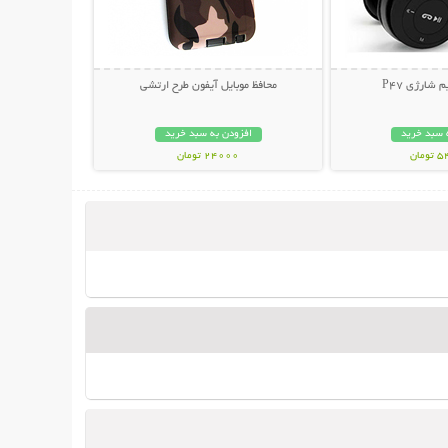
شارژی P47
محافظ موبایل آیفون طرح ارتشی
 سبد خرید
افزودن به سبد خرید
مان
24000 تومان