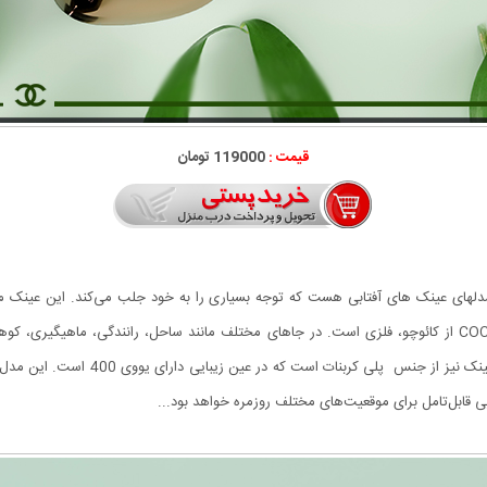
قیمت :
119000 تومان
COCOA CHA یکی از جذاب‌ترین مدلهای عینک های آفتابی هست که توجه بسیاری را به خود جلب می‌کند
مثلث می باشد. دسته ی عینک آفتابی لاکچری COCOA CHANEL از کائوچو، فلزی است. در جاهای مختلف مانند ساحل، 
است. از نوع فریم لس یا همان بدون فریم
 قابل‌تامل برای موقعیت‌های مختلف روزمره خواهد بود...