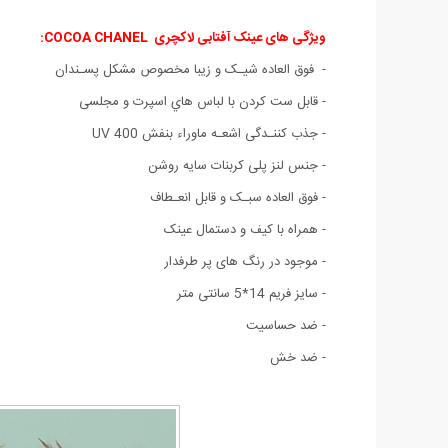
ویژگی های عینک آفتابی لاکچری COCOA CHANEL:
- فوق العاده شیـک و زیبا مخصوص مشکل پسـندان
- قابل ست كردن با لباس هاي اسپرت و مجلسی
- جذب کننـدگی اشعـه ماوراء بنفش UV 400
- جنس لنز پلی کربنات سایه روشن
- فوق العاده سبـک و قابل انعـطاف
- همراه با کیف و دستمال عینک
- موجود در رنگ های پر طرفدار
- سایز فریم 14*5 سانتی متر
- ضد حساسیت
- ضد خش