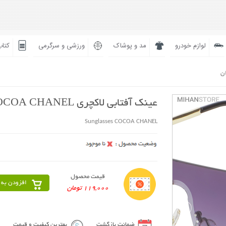
لوازم خودرو
مد و پوشاک
ورزشی و سرگرمی
کتاب
ان
عینک آفتابی لاکچری COCOA CHANEL
Sunglasses COCOA CHANEL
قیمت محصول
افزودن به 
119,000 تومان
ضمانت بازگشت
بهترین کیفیت و قیمت