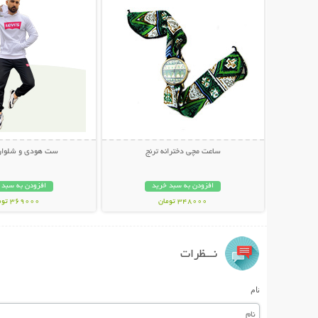
ساعت مچی دخترانه ترنج
ست هودی و شلوار EVIS
افزودن به سبد خرید
افزودن به سبد 
348000 تومان
369000 تومان
نـــظرات
نام