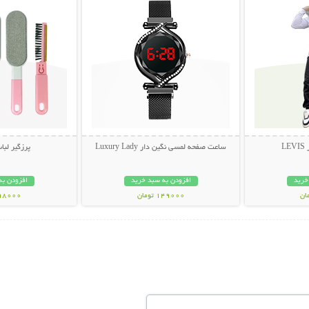
L
ساعت صفحه لمسی نگین دار Luxury Lady
پرزگیر لبا
خرید
افزودن به سبد خرید
افزودن به
149000 تومان
298000 تو