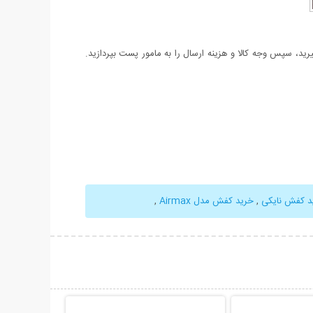
د، سپس وجه کالا و هزینه ارسال را به مامور پست بپردازید.
د کفش نایکی
,
خرید کفش مدل Airmax
,
حات بیشتر
نمایش توضیحات بیشتر