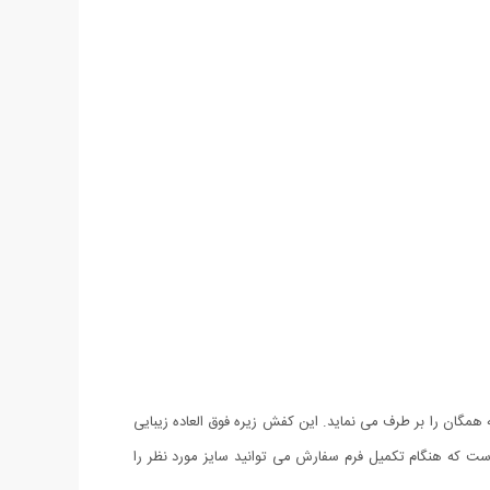
اس و کفش هستند. کفش مردانه نایک مدل Airmax (سفید) کفشی است که سلیقه همگان را بر طرف می نماید. این کفش زیره فوق العاده زیبایی
اص از استحکام بالایی هم برخوردار بوده و بسیار مقاوم است. این محصول در سایزبندی 41 الی 44 عرضه شده است که هنگام تکمیل فرم سفارش می توانید سایز مورد نظر را