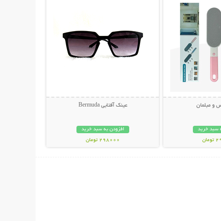
س و مبلمان
عینک آفتابی Bermuda
 سبد خرید
افزودن به سبد خرید
مان
298000 تومان