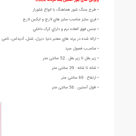
-
طرح سنگ شور هماهنگ با انواع شلورار
-
فري سايز مناسب سايز هاي لارج و ايکس لارج
-
جنس فوق العاده نرم و داراي کرک داخلي
-
ارائه شده در برند هاي معتبر دنيا: دیزل، شنل، آدیداس، تامی
(
-
مناسـب فصول سرد
-
زیر بغل تا زیر بغل : 52 سانتی متر
-
شانه تا شانه : 39 سانتی متر
-
ارتفاع : 69 سانتی متر
-
طول آستین : 56 سانتی متر