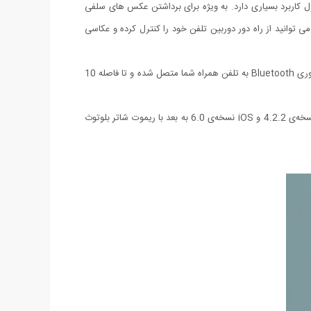
ل کاربرد بسیاری دارد. به ویژه برای برداشتن عکس‌ های سلفی
 توانید از راه دور دوربین تلفن خود را کنترل کرده و عکاسی
این کنترل از راه دور بسیار سبک و کوچک بوده، می‌توانید آن را به جاکلیدی خود متصل کنید. وزن این کنترل‌کننده تنها 9 گرم است. این وسیله با فن‌آوری Bluetooth به تلفن همراه شما متصل شده و تا فاصله 10
بر روی آن سه دکمه‌ی خاموش/ روشن، تنظیم برای گوشی با سیستم‌عامل Android و گوشی با سیستم‌عامل iOS وجود دارد. سیستم های Android نسخه‌ی 4.2.2 و iOS نسخه‌ی 6.0 به بعد با ریموت شاتر بلوتوث