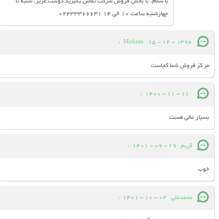
با سلام. با بخش فروش شرکت تماس بگیرید دوست عزیز. شنبه تا
چهارشنبه ساعت 10 الی 14 02433366631
:
Mehran
15 - 12 - 1396
مر کز فروش شما کجاست
:
11 - 11 - 1400
بسیار عالی هست
کریم
29 - 09 - 1401
:
خوب
محمدعلی
02 - 10 - 1401
: