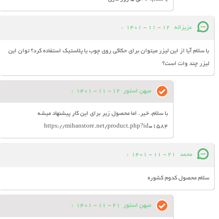
عزیزاله
12 - 11 - 1401
:
با سلام آیا از این لیزر میتوان برای حکاکی روی چوب یا پلاستیک استفاده کرد؟ توان این
لیزر چند وات است؟
میهن استور
12 - 11 - 1401
:
با سلام، خیر. اما محصول‌ زیر برای این کار پیشنهاد میشه
https://mihanstore.net/product.php?id=1584
محمد
21 - 11 - 1401
:
سلام محصول کدوم کشوره
میهن استور
21 - 11 - 1401
: