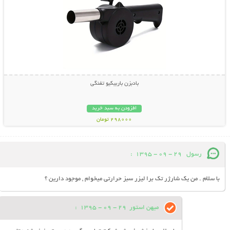
بادبزن باربیکیو تفنگی
افزودن به سبد خرید
298000 تومان
رسول
29 - 09 - 1395
:
با سلام . من یک شارژر تک برا لیزر سبز حرارتی میخوام , موجود دارین ؟
میهن استور
29 - 09 - 1395
: