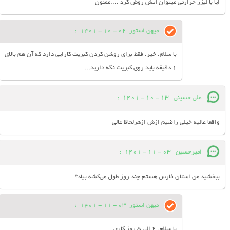
ایا با لیزر حرارتی میتوان آتش روش کرد ....ممنون
میهن استور
02 - 10 - 1401
:
با سلام. خیر. فقط برای روشن کردن کبریت کارایی دارد که آن هم بالای
1 دقیقه باید روی کبریت نگه دارید...
علی حسینی
13 - 10 - 1401
:
واقعا عالیه خیلی راضیم ازش ازهرلحاظ عالی
امیرحسین
03 - 11 - 1401
:
ببخشید من استان فارس هستم چند روز طول می‌کشه بیاد؟
میهن استور
03 - 11 - 1401
:
با سلام. 2 الی 5 روز کاری