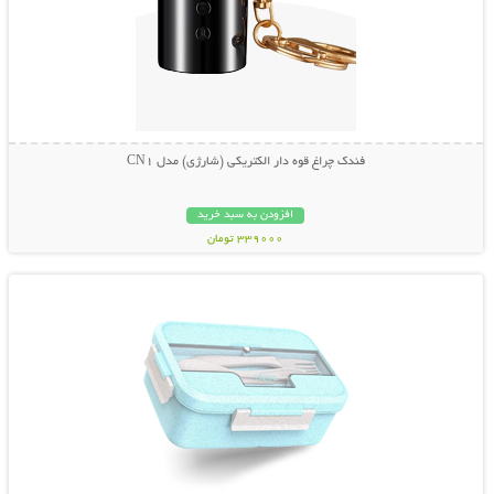
فندک چراغ قوه دار الکتریکی (شارژی) مدل CN1
افزودن به سبد خرید
339000 تومان
نمایش توضیحات بیشتر