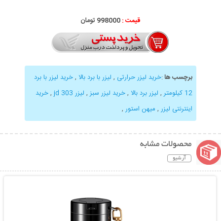
قیمت :
998000 تومان
برچسب ها
:
خرید لیزر حرارتی
,
لیزر با برد بالا
,
خرید لیزر با برد
12 کیلومتر
,
لیزر برد بالا
,
خرید لیزر سبز
,
لیزر jd 303
,
خرید
اینترنتی لیزر
,
میهن استور
,
محصولات مشابه
آرشیو
نمایش توضیحات بیشتر