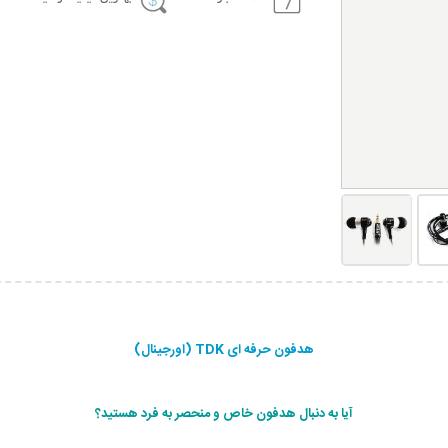
هدفون حرفه ای TDK (اورجینال)
آيا به دنبال هدفون خاص و منحصر به فرد هستيد؟