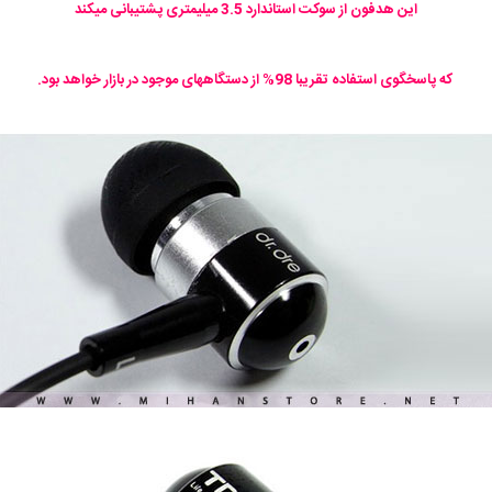
این هدفون از سوکت استاندارد 3.5 میلیمتری پشتیبانی میکند
که پاسخگوی استفاده تقریبا 98% از دستگاههای موجود در بازار خواهد بود.