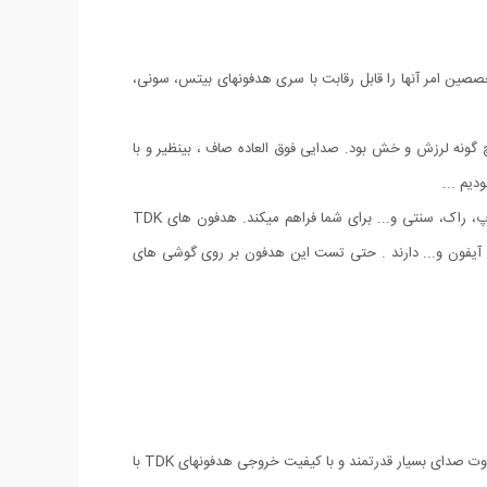
ز متخصصین امر آنها را قابل رقابت با سری هدفونهای بیتس، سونی،
گونه لرزش و خش بود. صدایی فوق العاده صاف ، بینظیر و با
بیس خروجی این هدفون خارق العاده در موزیک های مختلف به حدی است که جلوه ای واقعی و کاملا ایده آل را از گوش دادن به یک موسیقی پاپ، راک، سنتی و... برای شما فراهم میکند. هدفون های TDK
 آیفون و... دارند . حتی تست این هدفون بر روی گوشی های
در استفاده از اکولایز های مختلف و حالتهای متفاوت آن بیش از پیش به قدرتمند بودن و با کیفیت این هدفون ها پی میبرید. بطوریکه کاملا متوجه تفاوت صدای بسیار قدرتمند و با کیفیت خروجی هدفونهای TDK با