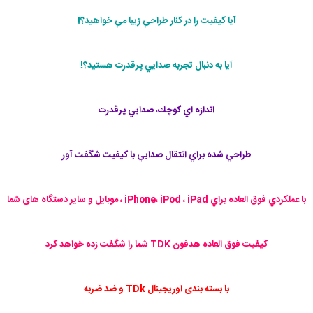
آيا كيفيت را در كنار طراحي زيبا مي خواهيد؟!
آيا به دنبال تجربه صدايي پرقدرت هستيد؟!
اندازه اي كوچك، صدايي پرقدرت
طراحي شده براي انتقال صدايي با كيفيت شگفت آور
با عملكردي فوق العاده براي iPhone، iPod ، iPad ، موبایل و سایر دستگاه های شما
كيفيت فوق العاده هدفون TDK شما را شگفت زده خواهد كرد
با بسته بندی اوریجینال TDk و ضد ضربه