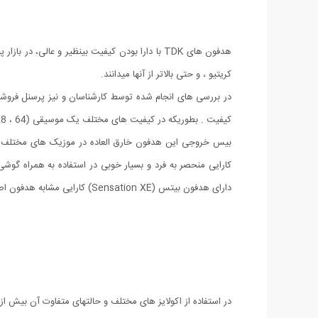
هدفون های TDK با دارا بودن کیفیت بینظیر و ع
کریتیو ، و حتی بالاتر از آنها میدانند.
در بررسی های انجام شده توسط کارشناسان و نیز پرسنل فروشگ
کیفیت . بطوریکه در کیفیت های مختلف یک موسیقی (64 ، 128 ، 192 ، 320 و بالاتر) عملکردی خیره کننده و عالی از این هدفون قدرتمند را شاهد بودیم ...
کارایی منحصر به فرد و بسیار خوبی در استفاده به همراه گ
دارای هدفون بیتس (Sensation XE) کارایی مشابه هدفون اصلی این گوشی را ارائه داد.