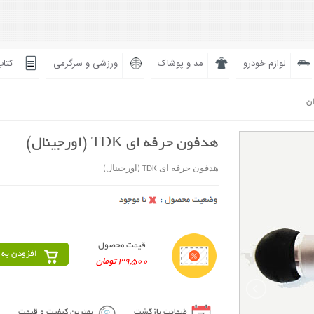
لوازم خودرو
مد و پوشاک
ورزشی و سرگرمی
کتاب
ان
هدفون حرفه ای TDK (اورجینال)
هدفون حرفه ای TDK (اورجینال)
قیمت محصول
افزودن به 
39,500 تومان
ضمانت بازگشت
بهترین کیفیت و قیمت