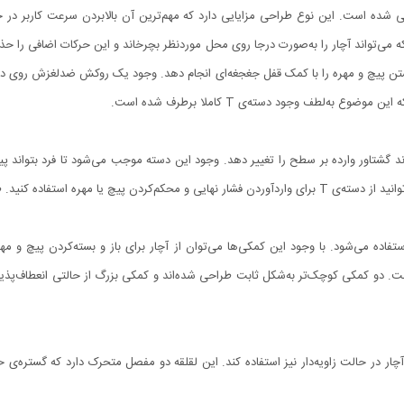
 شده است. این نوع طراحی مزایایی دارد که مهم‌ترین آن بالابردن سرعت کاربر در حی
که می‌تواند آچار را به‌صورت درجا روی محل موردنظر بچرخاند و این حرکات اضافی را 
بستن پیچ و مهره را با کمک قفل جغجغه‌ای انجام دهد. وجود یک روکش ضدلغزش روی دسته ن
ه‌لطف وجود دسته‌ی T کاملا برطرف شده است.
ند گشتاور وارده بر سطح را تغییر دهد. وجود این دسته موجب می‌شود تا فرد بتواند پی
. طول این دسته 11.5 سانتی‌متر است.
فاده می‌شود. با وجود این کمکی‌ها می‌توان از آچار برای باز و بسته‌کردن پیچ و مه
 مجموعه برابر 5، 10 و 14.5 سانتی‌متر است. دو کمکی کوچک‌تر به‌شکل ثابت طراحی شده‌اند و کمکی بزرگ از حالت
چار در حالت زاویه‌دار نیز استفاده کند. این لقلقه دو مفصل متحرک دارد که گستره‌ی 