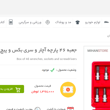
لوازم خودرو
مد و پوشاک
ورزشی و سرگرمی
کتاب
ان
جعبه 46 پارچه آچار و سری بکس و پیچ گوشتی
Box of 46 wrenches, sockets and screwdrivers
قیمت محصول
افزودن به 
1,498,000 تومان
ضمانت بازگشت
بهترین کیفیت و قیمت