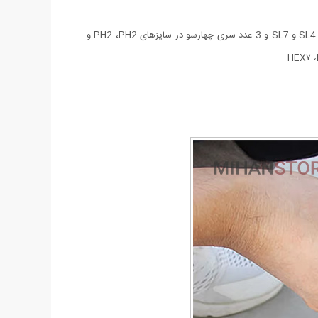
- 21 عدد سری پیچ‌گوشتی شامل: 3 عدد سری پیچ‌گوشتی چهارسو خاردار در سایزهای PZ2 ،PZ1 و PZ3 و 3 عدد سری دوسو در سایزهای SL4 ،SL5.5 و SL7 و 3 عدد سری چهارسو در سایزهای PH2 ،PH2 و