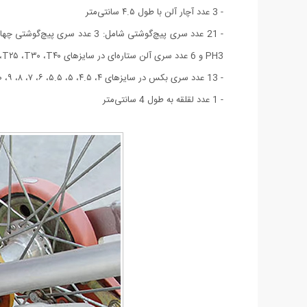
- 3 عدد آچار آلن با طول ۴.۵ سانتی‌متر
PH3 و 6 عدد سری آلن ستاره‌ای در سایزهای T۱۰ ،T۱۵ ،T۲۰ ،T۲۵ ،T۳۰ ،T۴۰ و 6 عدد سری آلن در سایزهای HEX۷ ،HEX۶ ،HEX۵ ،HEX۴ ،HEX۳ ،HEX۸
- 13 عدد سری بکس در سایزهای ۴، ۴.۵، ۵، ۵.۵، ۶، ۷، ۸، ۹، ۱۰، ۱۱، ۱۲، ۱۳ و ۱۴ میلی‌متر
- 1 عدد لقلقه به طول 4 سانتی‌متر