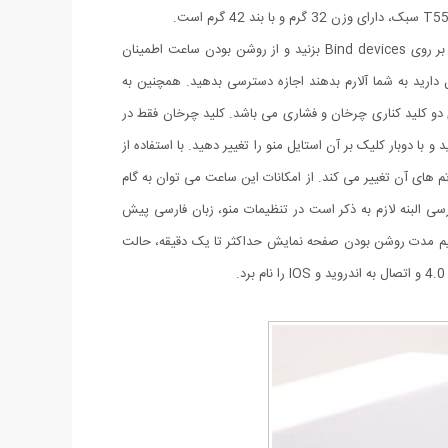
این ساعت با استفاده از اپلیکیشن fitpro به گوشی متصل می گردد. برای اتصال کافی است برنامه fitpro را نصب کرده و وارد بخش Set بشوید و بر روی Bind devices بزنید و از روشن بودن ساعت اطمینان
ست فقط آن را انتخاب کنید. در بخش Set، Message Push به برنامه هایی که تمایل دارید به شما آلارم بدهند اجازه دسترسی بدهید. همچنین به
ی خود و سپس برنامه ها بروید و در برنامه fitpro به قسمت هایی که تمایل دارید نیز اجازه دسترسی بدهید. ساعت T55 دارای دو کلید کناری چرخان و فشاری می باشد. کلید چرخان فقط در
ا دوبار کلیک بر آن استایل منو را تغییر دهید. با استفاده از
به سمت چپ و راست بکشید تم های آن تغییر می کند. از امکانات این ساعت می توان به گام
سی البنه لازم به ذکر است در تنظیمات منو، زبان فارسی پیش
یم مدت روشن بودن صفحه نمایش حداکثر تا یک دقیقه، حالت