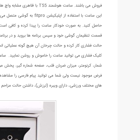
فروش می باشند. ساعت هوشمند T55 با ظاهری مشابه واچ های اپل، با قیمت مناسب و امکاناتش حرفی برای گفتن پیدا کرده است. ساعت هوشمند T55 سبک، دارای وزن 32 گرم و با بند 42 گرم است.
حالت فشاری کار کرده و حالت چرخان آن هیچ گونه عملیاتی انجام 
شمار، کرنومتر، میزان ضربان قلب، صفحه شماره گیر، پخش موزی
فرض موجود نیست ولی شما می توانید پیام فارسی را مشاهده
های مختلف ورزشی، دارای ویبره (لرزش)، داشتن حالت مزاحم نشوید، روشن کردن 