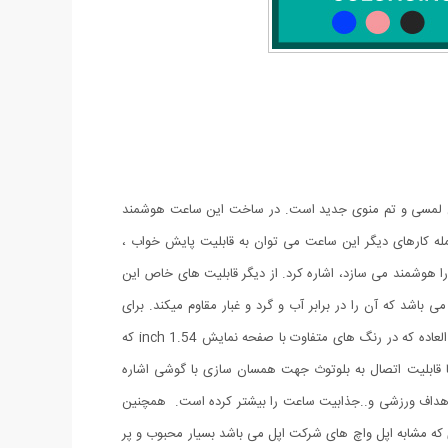
ه نمایش لمسی و تم منوی جدید است. در ساخت این ساعت هوشمند
ه کارهای دیگر این ساعت می توان به قابلیت پایش خواب ،
ا هوشمند می سازد، اشاره کرد. از دیگر قابلیت های خاص این
عت هوشمند می توان به باتری قدرتمند لیتیوم پلیمری آن اشاره نمود.T55 یک گجت با کیفیت است که دارای بند قابل تعویض و گواهی IP67 می باشد که آن را در برابر آب و گرد و غبار مقاوم میکند. برای
استفاده از تمام قابلیت های این ساعت کافیست برنامه ی آن را بر روی گوشی Android و IOS خود نصب کنید و از داشتن این مچبند هوشمند فوق العاده که در رنگ های متفاوت با صفحه نمایش 1.54 inch که
ا قابلیت اتصال به بلوتوث جهت همسان سازی با گوشی اشاره
لب،تعیین اهداف ورزشی و..جذابیت ساعت را بیشتر کرده است. همچنین
 های هوشمندی که مشابه اپل واچ های شرکت اپل می باشد بسیار محبوب و پر