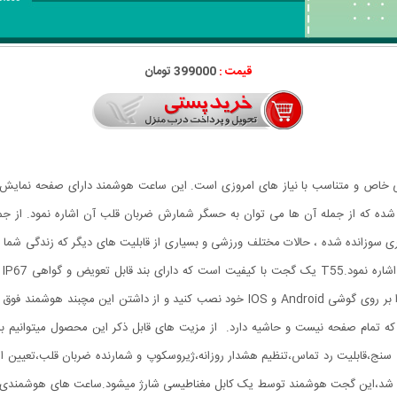
قیمت :
399000 تومان
ی شیک با طراحی خاص و متناسب با نیاز های امروزی است. این ساعت هوشمند دارای صفح
 که از جمله آن ها می توان به حسگر شمارش ضربان قلب آن اشاره نمود. از جمل
ی سوزانده شده ، حالات مختلف ورزشی و بسیاری از قابلیت های دیگر که زندگی شما ر
سا
 که تمام صفحه نیست و حاشیه دارد. از مزیت های قابل ذکر این محصول میتوانیم ب
د دارا بودن حسگر شتاب سنج،قابلیت رد تماس،تنظیم هشدار روزانه،ژیروسکوپ و شمارنده ضربان ق
ی دستگاه های اندرویدی وIos متصل خواهد شد،این گجت هوشمند توسط یک کابل مغناطیسی شارژ میشود.ساعت