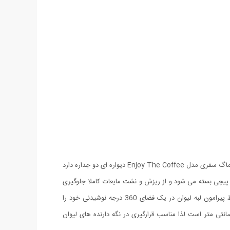
امروزه ماگهای دو جداره در طرح ها و سایزهای مختلف به وفور یافت می شوند.‌این ماگها چه در منزل یا محیط کار و چه به هنگام سفر به کار می آیند.‌ ماگ سفری مدل Enjoy The Coffee دیواره ای دو جداره دارد
پیچی بسته می شود و از ریزش و نشت مایعات کاملا جلوگیری
بعمل می آورد. ‌باز شدن درب این لیوان تنها با یک فشار تماسی انجام میگیرد. این طراحی هوشمندانه به شما این امکان را میدهد که از همه محیط پیرامون لبه لیوان در یک فضای 360 درجه نوشیدنی خود را
د.‌این موضوع باعث می شود که به هنگام عدم استفاده از تغییر دما و یا ریخته شدن مایعات درون ماگ جلوگیری بعمل آید.‌ارتفاع آن 17.5 سانتی متر است لذا مناسب قرارگیری در نگه دارنده های لیوان