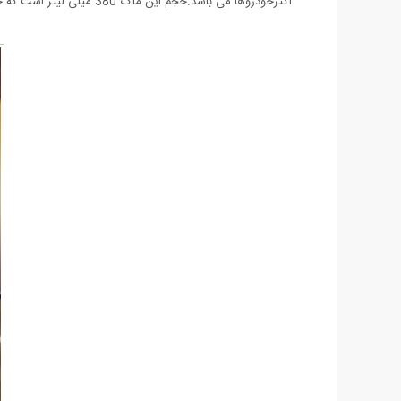
اکثرخودروها می باشد.‌حجم این ماگ 380 میلی لیتر است که حجم مناسبی میباشد.