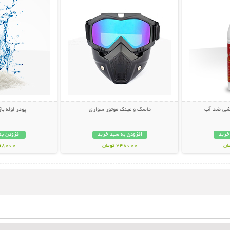
کشی ضد آب
ماسک و عینک موتور سواری
پودر لوله با
خرید
افزودن به سبد خرید
افزودن به
748000 تومان
198000 تو