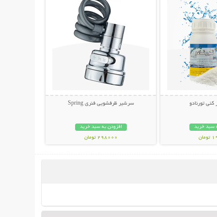
ز کنی تورنادو
سرشیر ظرفشویی فنری Spring
 سبد خرید
افزودن به سبد خرید
مان
298000 تومان