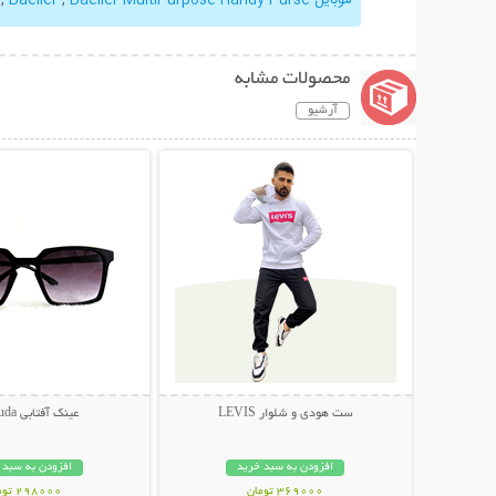
محصولات مشابه
آرشیو
نمایش توضیحات بیشتر
نمایش توضیحات 
ست هودی و شلوار LEVIS
عینک آفتابی Bermuda
افزودن به سبد خرید
افزودن به سبد 
369000 تومان
298000 تومان