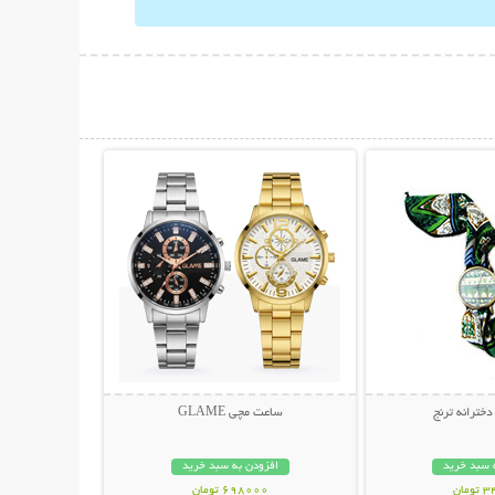
حات بیشتر
نمایش توضیحات بیشتر
خترانه ترنج
ساعت مچی GLAME
 سبد خرید
افزودن به سبد خرید
مان
698000 تومان