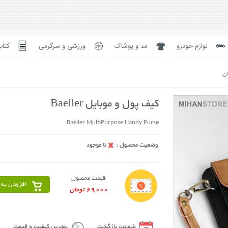
لوازم خودرو
مد و پوشاک
ورزشی و سرگرمی
کتاب
ان
کیف پول و موبایل Baeller
Baeller MultiPurpose Handy Purse
قیمت محصول
افزودن به 
69,000 تومان
ضمانت بازگشت
بهترین کیفیت و قیمت