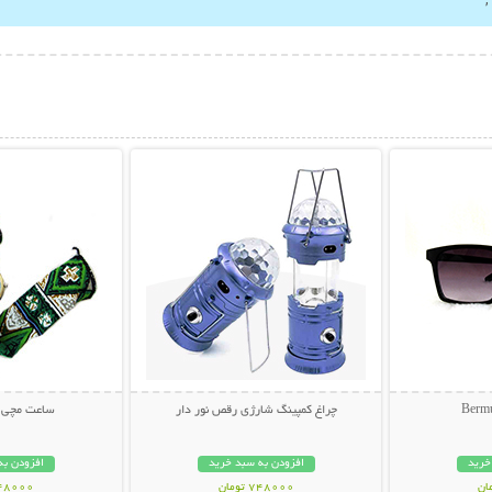
بیشتر
نمایش توضیحات بیشتر
نمایش توضی
چراغ کمپینگ شارژی رقص نور دار
ساعت مچی د
خرید
افزودن به سبد خرید
افزودن به
748000 تومان
348000 تو