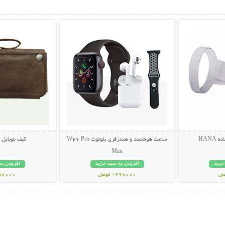
بیشتر
نمایش توضیحات بیشتر
نمایش توضی
HANA
ساعت هوشمند و هندزفری بلوتوث W26 Pro
کیف موبایل 
Max
خرید
افزودن به سبد خرید
افزودن به
1298000 تومان
398000 تو