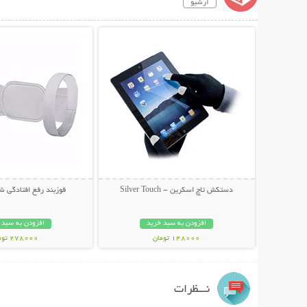
آرشیو
نمایش توضیحات بیشتر
نمایش توضیحات 
دستکش تاچ اسکرین - Silver Touch
قوزبند رفع افتادگی شانه 
افزودن به سبد خرید
افزودن به سبد 
148000 تومان
278000 تومان
نـــظرات