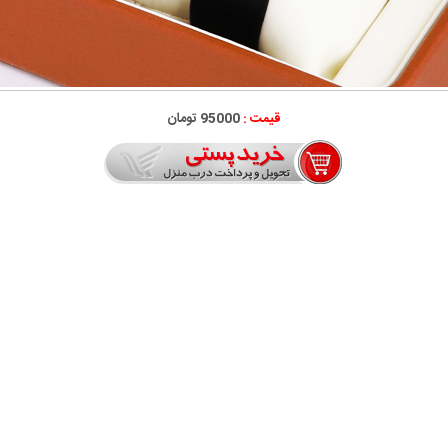
قیمت :
95000 تومان