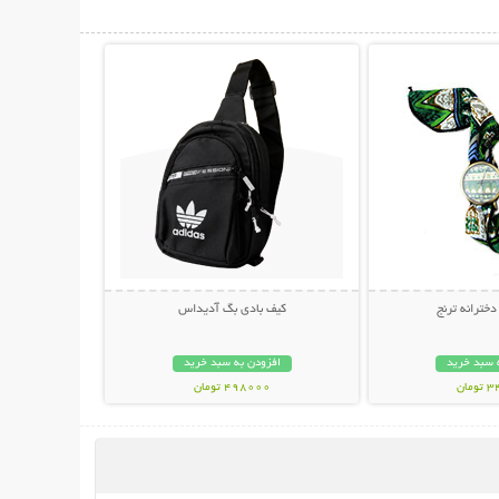
حات بیشتر
نمایش توضیحات بیشتر
خترانه ترنج
کیف بادی بگ آدیداس
 سبد خرید
افزودن به سبد خرید
مان
498000 تومان