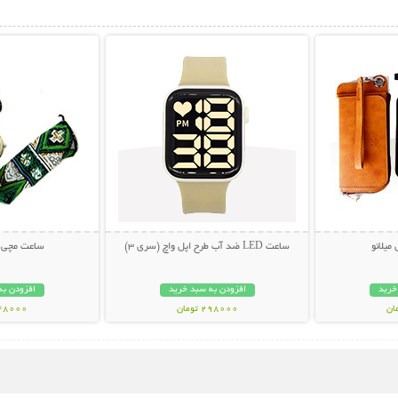
بیشتر
نمایش توضیحات بیشتر
نمایش توضی
میلانو
ساعت LED ضد آب طرح اپل واچ (سری 3)
ساعت مچی د
خرید
افزودن به سبد خرید
افزودن به
298000 تومان
348000 تو