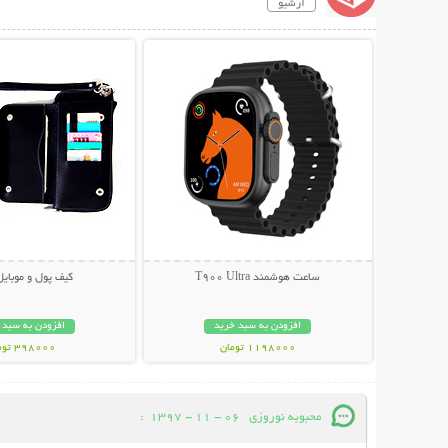
آرشیو
نمایش توضیحات بیشتر
نمایش توضیحات 
ساعت هوشمند T900 Ultra
کیف پول و موبایل 
افزودن به سبد خرید
افزودن به سبد 
1198000 تومان
398000 تومان
محبوبه نوروزی
06 - 11 - 1397
: