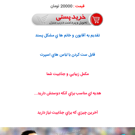
قیمت :
20000 تومان
تقديم به آقايون و خانم ها ي مشكل پسند
قابل ست كردن با لباس هاي اسپرت
مكمل زيبايي و جذابيت شما
هديه اي مناسب براي آنكه دوستش داريد...
آخرين چيزي كه براي جذابيت نياز داريد