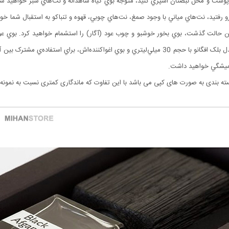
وست و محل نبضتان اسپري کنيد، متوجه بوي گياه شاهدانه و نت‌هاي سبز خواهيد شد. ب
فرو رفتيد، نت‌هاي مياني با وجود صمغ، نت‌هاي چوبي، قهوه و تنباکو به استقبال شما خ
 اين حالت گذشت، بوي بخور خوشبو و چوب عود (آگار) را استشمام خواهيد کرد. بوي 
مديتيشن و مراقبه‌هاي روحاني حضور داريد. پرفيوم ناسوماتو مدل بلک افگانو با حجم 30 ميلي‌ليتري و بوي
هميشگي خواهيد داشت.
ه بندی به صورت های کپی می باشد با این تفاوت که ماندگاری کمتری نسبت به نمونه ا