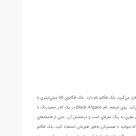
يکي از عطرهاي محبوب و خاص دنيا که طرفداران پرشماري هم دارد، محصولي از برند ناسوماتو است. اين پرفيوم که براي آقايان و بانوان مورداستفاده قرار مي‌گيرد، بلک افگانو نام دارد. بلک افگانوي 30 ميلي‌ليتري با
حجم کوچک و در بزرگش، بسيار خاص و منحصربه‌فرد طراحي شده است. سياه‌رنگ بودن مايع درون بطري، به‌نوعي وجه‌تسميه‌ي اين عطر به‌حساب مي‌آيد. روي شيشه، نام Black Afgano در يک کادر سفيدرنگ با
 بطري به رنگ نقره‌اي است و درخشش آن، حتي از فاصله‌هاي
بتوانيد با همسرتان به‌طور هم‌زمان استفاده کنيد، بلک افگانو