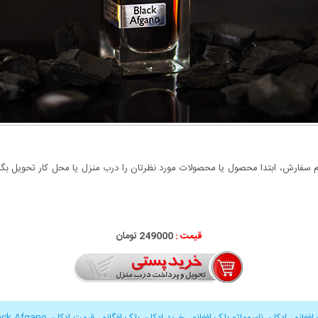
سفارش، ابتدا محصول یا محصولات مورد نظرتان را درب منزل یا محل کار تحویل بگیری
قیمت :
000
249
تومان
افغانو
,
ادکلن ناسوماتو بلک افغانو
,
خرید ادکلن بلک افگانو
,
قیمت ادکلن Black Afgano