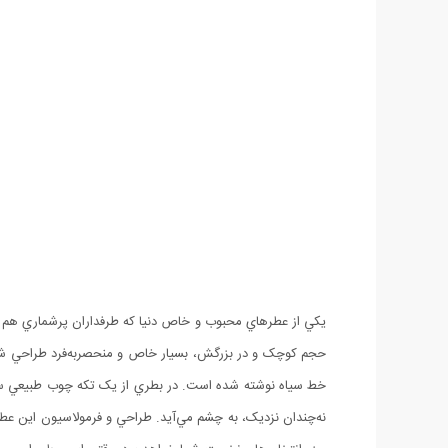
خط سياه نوشته شده است. در بطري از يک تکه چوب طبيعي سيا
نه‌چندان نزديک، به چشم مي‌آيد. طراحي و فرمولاسيون اين عطر ر