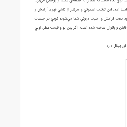
وي گياه شاهدانه شما را به خلسه‌اي عميق و روحاني مي‌برد.
واهند آمد. اين ترکيب اسموکي و سرشار از تلخي قهوه، آرامش و
عود باعث آرامش و امنيت دروني شما مي‌شود؛ گويي در جلسات
 اغواکننده‌اش، براي استفاده‌ي مشترک بين آقايان و بانوان ساخته شده است. اگر بين بو و قيمت عطر، اولي
ورجینال دارد.