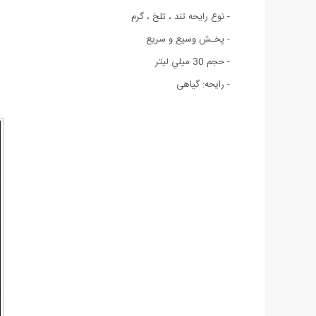
- نوع رايحه تند ، تلخ ، گرم
- پخـش وسیع و سریع
- حجم 30 ميلي ‌ليتر
- رایحه: گیاهی