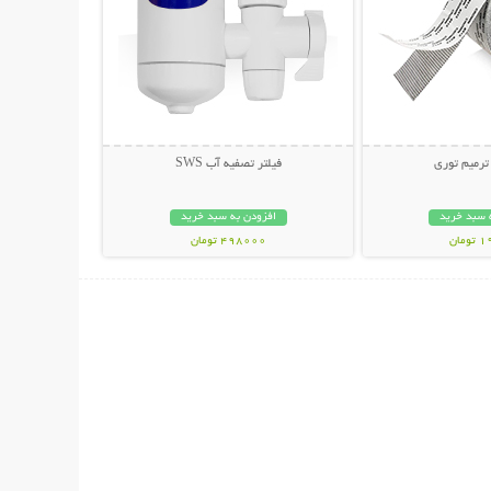
ترمیم توری
فیلتر تصفيه آب SWS
 سبد خرید
افزودن به سبد خرید
مان
498000 تومان