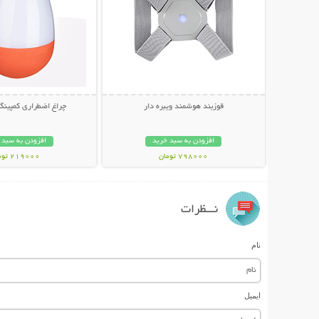
قوزبند هوشمند ویبره دار
چراغ اضطراری کمپینگ
افزودن به سبد خرید
افزودن به سبد 
798000 تومان
219000 تومان
نـــظرات
نام
ایمیل