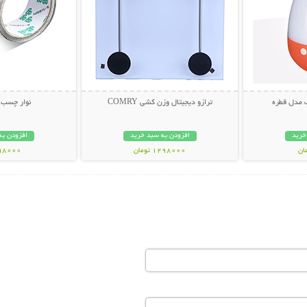
 مدل قطره
ترازو دیجیتال وزن کشی COMRY
نوار چسب 
خرید
افزودن به سبد خرید
افزودن به
1298000 تومان
198000 تو